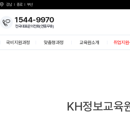
강남
종로
부산
1544-9970
전국대표문의전화(연중무휴)
국비지원과정
맞춤형과정
교육원소개
취업지원
개발자 양성과정
KH Overview
취업 프로
정보보안 전문가
About KH
학사공
K-디지털 기초역량훈련
걸어온길
기업모의
K-디지털 트레이닝
강사소개
선배와의 
I
상담선생님 소개
취업현
개강일정
KH정보교육원
사업 제휴 문의
협력기
언론보도
인재 채용
시설안내