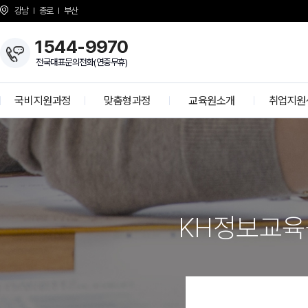
강남
종로
부산
1544-9970
전국대표문의전화(연중무휴)
국비지원과정
맞춤형과정
교육원소개
취업지원
개발자 양성과정
KH Overview
취업 프로
정보보안 전문가
About KH
학사공
K-디지털 기초역량훈련
걸어온길
기업모의
K-디지털 트레이닝
강사소개
선배와의 
KH정보교육
G
상담선생님 소개
취업현
개강일정
사업 제휴 문의
협력기
언론보도
인재 채용
시설안내