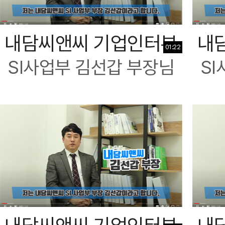
내담씨앤씨 기업인터뷰
내
01:22
SI사업부 김선갑 부장님
S