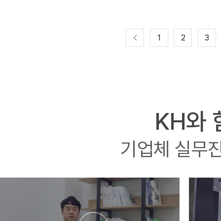
1
2
3
KH와
기업체 실무