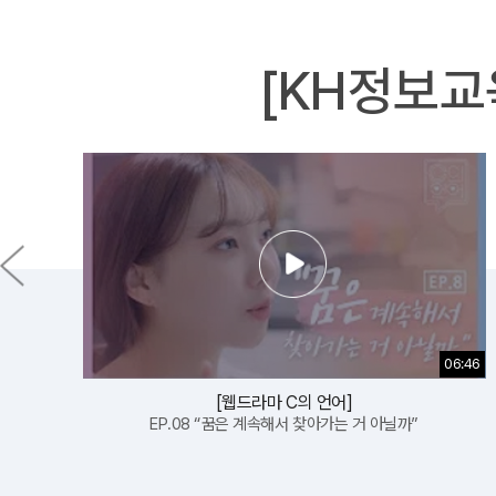
[KH정보교
04:19
[취린이스토리]
한국소프트웨어 산업협회-KH정보교육원 MOU 체결
02:43
06:46
[취린이스토리]
[웹드라마 C의 언어]
정보보안전문가 비전과 취업은?
EP.08 “꿈은 계속해서 찾아가는 거 아닐까”