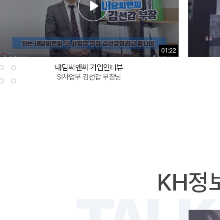
01:22
내담씨앤씨 기업인터뷰
SI사업부 김선갑 부장님
KH정