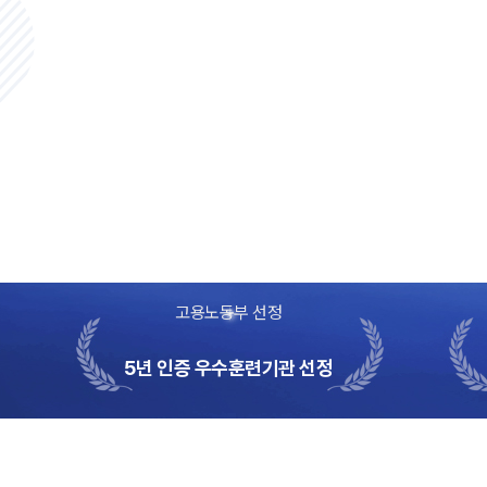
05:21
[웹드라마 C의 언어]
EP.05 “우...우리요?”
고용노동부 선정
5년 인증 우수훈련기관 선정
05:27
[웹드라마 C의 언어]
EP.02 잘 지내?