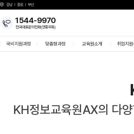
강남
종로
부산
1544-9970
전국대표문의전화(연중무휴)
국비지원과정
맞춤형과정
교육원소개
취업지원
개발자 양성과정
KH Overview
취업 프로
정보보안 전문가
About KH
학사공
K-디지털 기초역량훈련
걸어온길
기업모의
K-디지털 트레이닝
강사소개
선배와의 
N
G
상담선생님 소개
취업현
개강일정
KH정보교육원AX의 다양
사업 제휴 문의
협력기
언론보도
인재 채용
시설안내