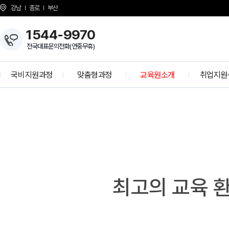
강남
종로
부산
1544-9970
전국대표문의전화(연중무휴)
국비지원과정
맞춤형과정
교육원소개
취업지원
시
개발자 양성과정
KH Overview
취업 프로
설
안
정보보안 전문가
About KH
학사공
내
K-디지털 기초역량훈련
걸어온길
기업모의
K-디지털 트레이닝
강사소개
선배와의 
I
N
G
상담선생님 소개
취업현
개강일정
최고의 교육 
사업 제휴 문의
협력기
언론보도
인재 채용
시설안내