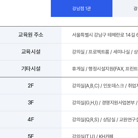
오시는길
강남점 1관
강
강사 구인
교육원 주소
서울특별시 강남구 테헤란로 14길 6 남도
교육시설
강의실 / 프로젝트룸 / 세미나실 / 
기타시설
휴게실 / 행정시설지원(FAX, 프린트, 
2F
강의실(A,B,C) / 인포데스크 / 
3F
강의실(G,H,I) / 경영지원사업본부 
4F
강의실(Q,R,S) / 상담실 / 교원연구
5F
강의실(T,U) / KH카페