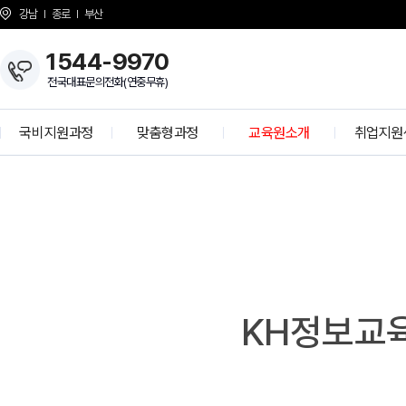
강남
종로
부산
1544-9970
전국대표문의전화(연중무휴)
국비지원과정
맞춤형과정
교육원소개
취업지원
개발자 양성과정
KH Overview
취업 프로
정보보안 전문가
About KH
학사공
K-디지털 기초역량훈련
걸어온길
기업모의
K-디지털 트레이닝
강사소개
선배와의 
I
N
상담선생님 소개
취업현
개강일정
KH정보교육
사업 제휴 문의
협력기
언론보도
인재 채용
시설안내