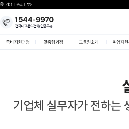
강남
종로
부산
1544-9970
전국대표문의전화(연중무휴)
국비지원과정
맞춤형과정
교육원소개
취업지원
실
개발자 양성과정
KH Overview
취업 프로
무
자
정보보안 전문가
About KH
학사공
인
K-디지털 기초역량훈련
걸어온길
기업모의
터
K-디지털 트레이닝
강사소개
선배와의 
뷰
G
상담선생님 소개
취업현
개강일정
기업체 실무자가 전하는 
사업 제휴 문의
협력기
언론보도
인재 채용
시설안내