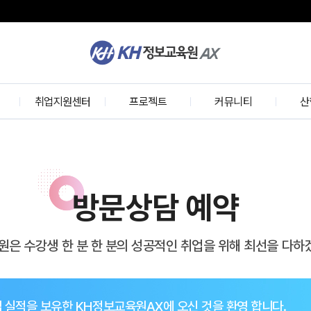
K
H
정
보
개
취업지원센터
교
프로젝트
커뮤니티
산
육
원
w
취업 프로세스
KH 프로젝트
교육정보
기술
학사공지
수강생 프로젝트
수료생 인터뷰
실무
기업모의면접
수강후기
산
방문상담 예약
선배와의 대화
개
취업현황
원은 수강생 한 분 한 분의 성공적인 취업을 위해 최선을 다하
의
협력기업
인재 채용 문의
취업 실적을 보유한 KH정보교육원AX에 오신 것을 환영 합니다.