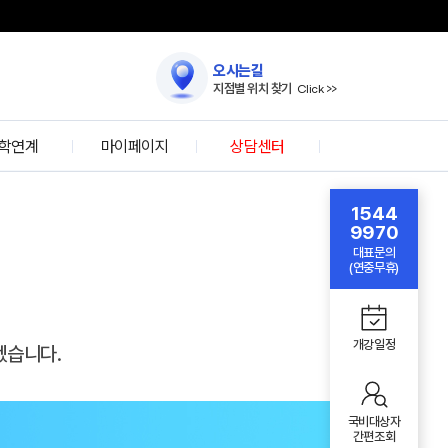
오시는길
지점별 위치 찾기
Click >>
학연계
마이페이지
상담센터
자문위원
로그인
온라인 상담
1544
자 인터뷰
회원가입
국비대상자 간편조회
9970
대표문의
아이디/
학협력
방문상담 예약
(연중무휴)
비밀번호찾기
IT특강
온라인 수강신청
학생설문조사
FAQ
개강일정
겠습니다.
국비대상자
간편조회