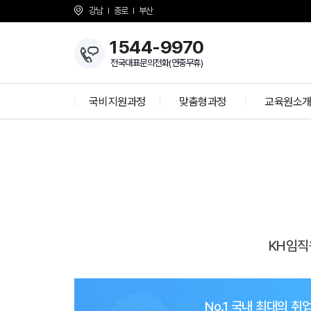
강남
종로
부산
1544-9970
전국대표문의전화(연중무휴)
국비지원과정
맞춤형과정
교육원소
방
개발자 양성과정
KH Overvie
문
상
정보보안 전문가
About KH
담
K-디지털 기초역량훈련
걸어온길
예
K-디지털 트레이닝
강사소개
약
I
N
상담선생님 소
개강일정
KH임직
사업 제휴 문
언론보도
시설안내
No.1 국내 최대의 