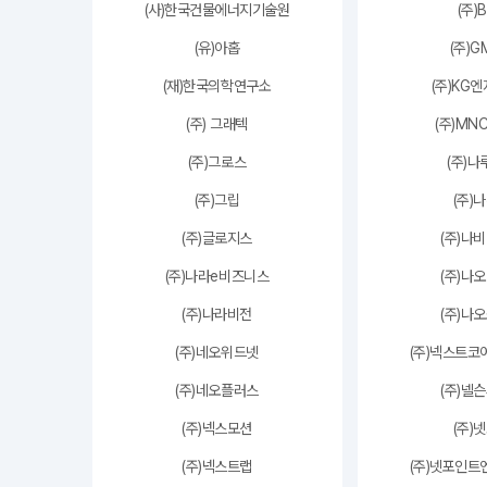
(사)한국건물에너지기술원
(주)
(유)아홉
(주)G
(재)한국의학연구소
(주)KG
(주) 그래텍
(주)MNC
(주)그로스
(주)
(주)그립
(주)
(주)글로지스
(주)나
(주)나라e비즈니스
(주)나
(주)나라비전
(주)나
(주)네오위드넷
(주)넥스트
(주)네오플러스
(주)넬
(주)넥스모션
(주)
(주)넥스트랩
(주)넷포인