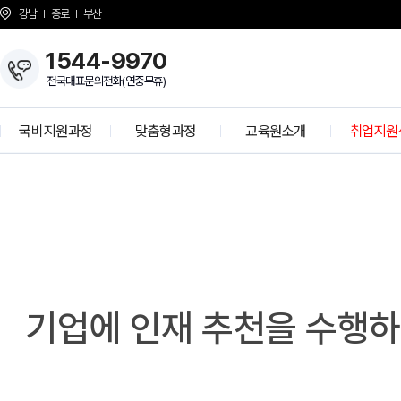
강남
종로
부산
1544-9970
전국대표문의전화(연중무휴)
국비지원과정
맞춤형과정
교육원소개
취업지원
협
개발자 양성과정
KH Overview
취업 프로
력
기
정보보안 전문가
About KH
학사공
업
K-디지털 기초역량훈련
걸어온길
기업모의
K-디지털 트레이닝
강사소개
선배와의 
G
상담선생님 소개
취업현
개강일정
기업에 인재 추천을 수행하
사업 제휴 문의
협력기
언론보도
인재 채용
시설안내