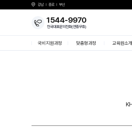
강남
종로
부산
1544-9970
전국대표문의전화(연중무휴)
국비지원과정
맞춤형과정
교육원소
수
개발자 양성과정
KH Overvie
강
생
정보보안 전문가
About KH
프
K-디지털 기초역량훈련
걸어온길
로
K-디지털 트레이닝
강사소개
젝
트
I
N
상담선생님 소
개강일정
K
사업 제휴 문
언론보도
시설안내