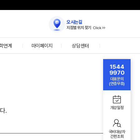
오시는길
지점별 위치 찾기
Click >>
학연계
마이페이지
상담센터
자문위원
로그인
온라인 상담
1544
자 인터뷰
회원가입
국비대상자 간편조회
9970
대표문의
아이디/
학협력
방문상담 예약
(연중무휴)
비밀번호찾기
IT특강
온라인 수강신청
학생설문조사
FAQ
개강일정
다.
국비대상자
간편조회