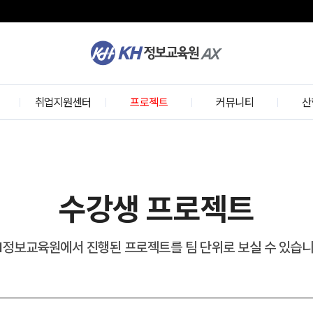
K
H
정
보
개
취업지원센터
교
프로젝트
커뮤니티
산
육
원
w
취업 프로세스
KH 프로젝트
교육정보
기술
학사공지
수강생 프로젝트
수료생 인터뷰
실무
기업모의면접
수강후기
산
수강생 프로젝트
선배와의 대화
개
취업현황
H정보교육원에서 진행된 프로젝트를 팀 단위로 보실 수 있습니
의
협력기업
인재 채용 문의