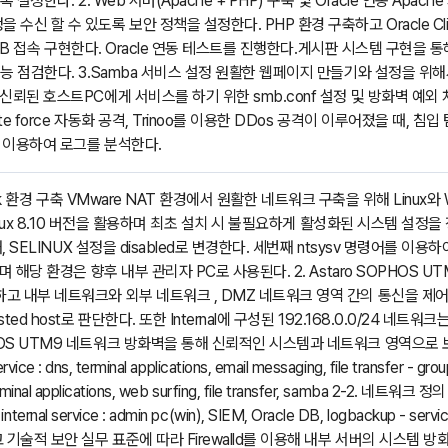
록 설정한다. 2. Web 서버(Apache + PHP) 구축 및 Oracle 연동 Ap
신 할 수 있도록 보안 정책을 설정한다. PHP 환경 구축하고 Oracle Client
한 DB 접속 구현한다. Oracle 연동 테스트를 진행한다.게시판 시스템 구현을 통
능 점검한다. 3.Samba 서비스 설정 원활한 웹페이지 만들기와 설정을 위해서 신
신뢰된 호스트PC에게 서비스를 하기 위한 smb.conf 설정 및 방화벽 예외 
ute force 자동화 공격, Trinoo를 이용한 DDos 공격이 이루어졌을 때,
 이용하여 로그를 분석한다.
twork 환경 구축 VMware NAT 환경에서 원활한 네트워크 구축을 위해 Linux
Linux 8.10 버전을 활용하며 최초 설치 시 불필요하게 활성화된 시스템 설정을 정
째, SELINUX 설정을 disabled로 변경한다. 세번째 ntsysv 명령어를 이
며 해당 환경은 향후 내부 관리자 PC로 사용된다. 2. Astaro SOPHOS 
고 내부 네트워크와 외부 네트워크 , DMZ 네트워크 영역 간의 통신을 제어
ted host로 판단한다. 또한 Internal에 구성된 192.168.0.0/24 
S UTM9 네트워크 방화벽을 통해 신뢰적인 시스템과 네트워크 영역으로 보안 
rvice : dns, terminal applications, email messaging, file transfer - group
erminal applications, web surfing, file transfer, samba 2-2. 네트워크 
 internal service : admin pc(win), SIEM, Oracle DB, logbackup - s
기술적 보안 실무 표준에 따라 Firewalld를 이용해 내부 서버의 시스템 