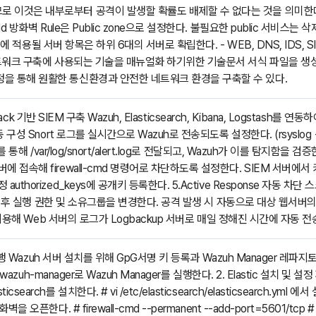
로 이것은 내부로부터 공격이 발생할 확률도 배제할 수 없다는 것을 의미한
lld 방화벽 Rule은 Public zone으로 설정한다. 불필요한 public 서
ld 에 적용될 서버 항목은 하위 6대의 서버로 확립한다. - WEB, DNS, IDS, SI
 네트워크 구축에 사용되는 기술을 매뉴얼화 하기위한 기술문서 서식 파일을 생
을 통해 원활한 통신환경과 안전한 네트워크 환경을 구축할 수 있다.
c Stack 기반 SIEM 구축 Wazuh, Elasticsearch, Kibana, Logsta
동 구성 Snort 로그를 실시간으로 Wazuh로 전송되도록 설정한다. (rsyslog → 
를 통해 /var/log/snort/alert.log로 전달되고, Wazuh가 이를 탐지함을 검증
 접속해 firewall-cmd 명령어로 차단하도록 설정한다. SIEM 서버에서 키 쌍
uthorized_keys에 공개키 등록한다. 5.Active Response 자동 차단 
 생성 후 실행 권한 및 소유그룹을 변경한다. 공격 발생 시 자동으로 대상 웹서버의
b을 이용해 Web 서버의 로그가 Logbackup 서버로 매일 정해진 시간에 자동
및 실행 Wazuh 서버 설치를 위해 GpG서명 키 등록과 Wazuh Manager 레
t wazuh-manager로 Wazuh Manager를 실행한다. 2. Elastic 설치 및 설정 
earch를 설치한다. # vi /etc/elasticsearch/elasticsearch.yml
오픈한다. # firewall-cmd --permanent --add-port=5601/tcp # firewa