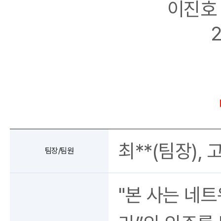
이진호 
2
최**(팀장), 고*
팀장/팀원
"본 사는 네