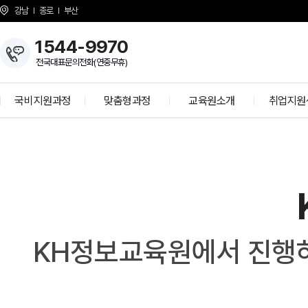
강남
종로
부산
1544-9970
전국대표문의전화(연중무휴)
국비지원과정
맞춤형과정
교육원소개
취업지원
개발자 양성과정
KH Overview
취업 프로
정보보안 전문가
About KH
학사공
K-디지털 기초역량훈련
걸어온길
기업모의
K-디지털 트레이닝
강사소개
선배와의 
상담선생님 소개
취업현
개강일정
KH정보교육원에서 진행하
사업 제휴 문의
협력기
언론보도
인재 채용
시설안내