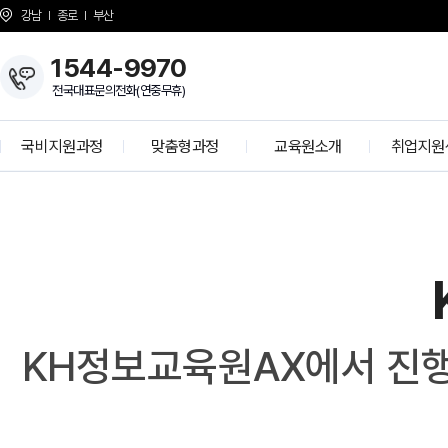
강남
종로
부산
1544-9970
전국대표문의전화(연중무휴)
국비지원과정
맞춤형과정
교육원소개
취업지원
개발자 양성과정
KH Overview
취업 프로
정보보안 전문가
About KH
학사공
K-디지털 기초역량훈련
걸어온길
기업모의
K-디지털 트레이닝
강사소개
선배와의 
N
G
상담선생님 소개
취업현
개강일정
KH정보교육원AX에서 진행
사업 제휴 문의
협력기
언론보도
인재 채용
시설안내