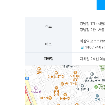
오시는길
강사 구인
강남점 1관 : 서울특
주소
강남점 2관 : 서울특
역삼역.포스코P&
버스
146 / 740 
지하철
지하철 2호선 역삼