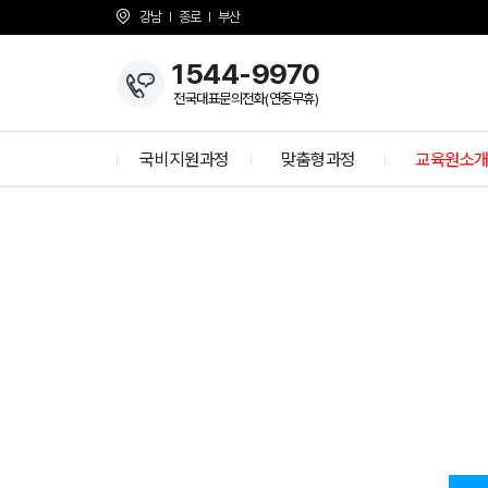
강남
종로
부산
1544-9970
전국대표문의전화(연중무휴)
국비지원과정
맞춤형과정
교육원소
개발자 양성과정
KH Overvie
정보보안 전문가
About KH
K-디지털 기초역량훈련
걸어온길
K-디지털 트레이닝
강사소개
상담선생님 소
개강일정
사업 제휴 문
언론보도
시설안내