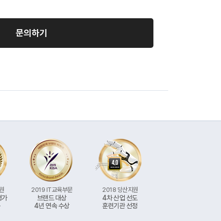
문의하기
지원
2019 IT교육부문
2018 당산지원
평가
브랜드 대상
4차 산업 선도
득
4년 연속 수상
훈련기관 선정