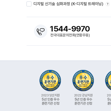
디지털 신기술 심화과정 (K-디지털 트레이닝)
?
1544-9970
전국대표문의전화(연중무휴)
2023 당산지원
2022 강남지원
20
5년 인증 우수
5년 인증 우수
5
훈련기관 선정
훈련기관 선정
훈