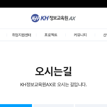
K
H
정
보
개
취업지원센터
교
프로젝트
커뮤니티
산
육
원
w
취업 프로세스
KH 프로젝트
교육정보
기술
학사공지
수강생 프로젝트
수료생 인터뷰
실무
기업모의면접
수강후기
산
오시는길
선배와의 대화
개
취업현황
KH정보교육원AX로 오시는 길입니다.
의
협력기업
인재 채용 문의