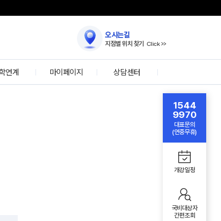
오시는길
지점별 위치 찾기
Click >>
학연계
마이페이지
상담센터
자문위원
로그인
온라인 상담
1544
자 인터뷰
회원가입
국비대상자 간편조회
9970
대표문의
아이디/
학협력
방문상담 예약
(연중무휴)
비밀번호찾기
IT특강
온라인 수강신청
학생설문조사
FAQ
개강일정
국비대상자
간편조회