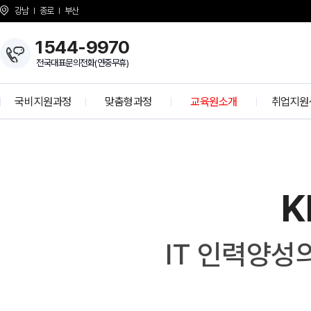
강남
종로
부산
1544-9970
전국대표문의전화(연중무휴)
국비지원과정
맞춤형과정
교육원소개
취업지원
개발자 양성과정
KH Overview
취업 프로
정보보안 전문가
About KH
학사공
K-디지털 기초역량훈련
걸어온길
기업모의
K
K-디지털 트레이닝
강사소개
선배와의 
상담선생님 소개
취업현
개강일정
IT 인력양성
사업 제휴 문의
협력기
언론보도
인재 채용
시설안내