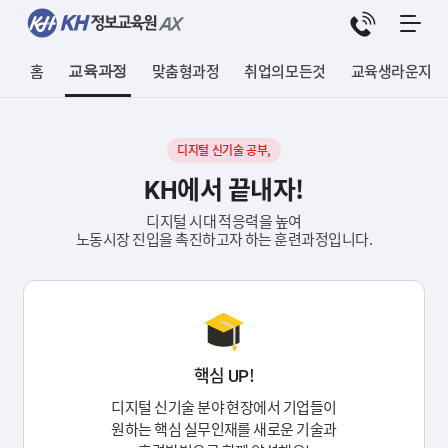
홈
교육과정
맞춤형과정
취업의모든것
교육생라운지
K
-
디
디지털 신기술 공부,
지
KH에서 끝내자!
털
트
디지털 시대 적응력을 높여
노동시장 진입을 촉진하고자 하는 훈련과정입니다.
레
이
닝
(
K
D
T
핵심 UP!
)
디지털 신기술 분야 현장에서 기업들이
원하는 핵심 실무인재를 새로운 기술과