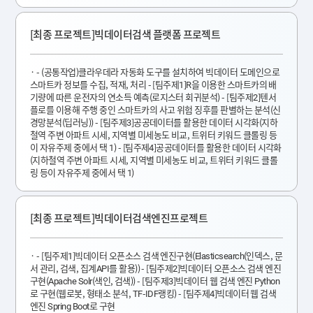
[최종 프로젝트]빅데이터검색 플랫폼 프로젝트
- (공통작업)클라우데라 자동화 도구를 설치하여 빅데이터 도메인으로
스마트카 정보를 수집, 적재, 처리 - [팀주제1]R을 이용한 스마트카의 배
기량에 따른 운전자의 연소득 예측(로지스터 회귀분석) - [팀주제2]텐서
플로를 이용해 주행 중인 스마트카의 사고 위험 징후를 판별하는 분석(신
경망분석(딥러닝)) - [팀주제3]공공데이터를 활용한 데이터 시각화(지하
철역 주변 아파트 시세, 지역별 미세농도 비교, 트위터 키워드 클롤링 등
이 자유주제 중에서 택 1) - [팀주제4]공공데이터를 활용한 데이터 시각화
(지하철역 주변 아파트 시세, 지역별 미세농도 비교, 트위터 키워드 클롤
링 등이 자유주제 중에서 택 1)
[최종 프로젝트]빅데이터검색엔진프로젝트
- [팀주제1]빅데이터 오픈소스 검색 엔진구현(Elasticsearch(인덱스, 문
서 관리, 검색, 집계API를 활용)) - [팀주제2]빅데이터 오픈소스 검색 엔진
구현(Apache Solr(색인, 검색)) - [팀주제3]빅데이터 웹 검색 엔진 Python
로 구현(웹로봇, 형태소 분석, TF-IDF랭킹) - [팀주제4]빅데이터 웹 검색
엔진 Spring Boot로 구현