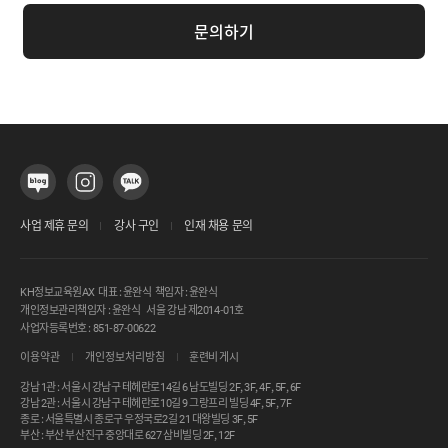
문의하기
사업 제휴 문의
강사 구인
인재 채용 문의
KH정보교육원AX 대표 : 윤완식 책임자 : 윤완식
개인정보관리책임자 : 윤완식 서울 강남 제2014-01호
사업자등록번호 : 851-87-00622
이용약관
개인정보처리방침
훈련비 게시
강남 1관 : 서울시 강남구 테헤란로14길 6 남도빌딩 2F, 3F, 4F, 5F, 6F
강남 2관 : 서울시 강남구 테헤란로10길 9 그랑프리 빌딩 4F, 5F, 7F
종로 : 서울특별시 종로구 우정국로2길 21 대왕빌딩 3F, 5F
부산 : 부산 부산진구 중앙대로 627 삼비빌딩 2F, 12F