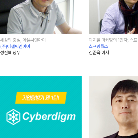
세상의 중심, 아셀씨앤아이
디지털 마케팅의 1인자, 스
(주)아셀씨앤아이
스프링웍스
성진혁 상무
김준욱 이사