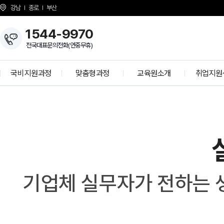
강남
종로
부산
1544-9970
전국대표문의전화(연중무휴)
국비지원과정
맞춤형과정
교육원소개
취업지원
실
개발자 양성과정
KH Overview
취업 프로
무
자
정보보안 전문가
About KH
학사공
인
K-디지털 기초역량훈련
걸어온길
기업모의
터
K-디지털 트레이닝
강사소개
선배와의 
뷰
G
상담선생님 소개
취업현
개강일정
기업체 실무자가 전하는 
사업 제휴 문의
협력기
언론보도
인재 채용
시설안내