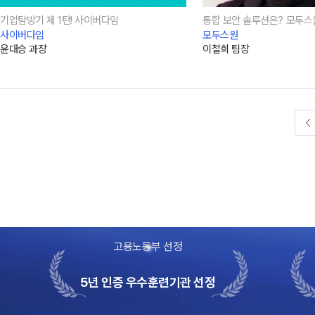
기업탐방기 제 1탄! 사이버다임
통합 보안 솔루션은? 모두스
사이버다임
모두스원
윤대승 과장
이철희 팀장
고용노동부 선정
5년 인증 우수훈련기관 선정