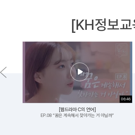
[KH정보교
04:19
[취린이스토리]
한국소프트웨어 산업협회-KH정보교육원 MOU 체결
02:43
06:46
[취린이스토리]
[웹드라마 C의 언어]
정보보안전문가 비전과 취업은?
EP.08 “꿈은 계속해서 찾아가는 거 아닐까”