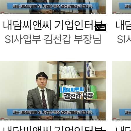
내담씨앤씨 기업인터뷰
내
01:22
SI사업부 김선갑 부장님
S