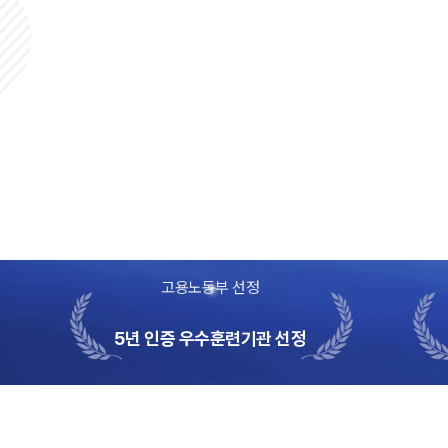
05:21
[웹드라마 C의 언어]
EP.05 “우...우리요?”
고용노동부 선정
5년 인증 우수훈련기관 선정
05:27
[웹드라마 C의 언어]
EP.02 잘 지내?