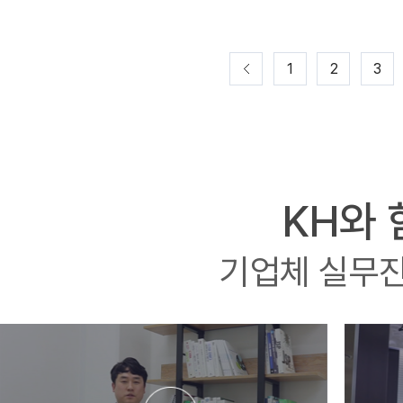
1
2
3
KH와
기업체 실무