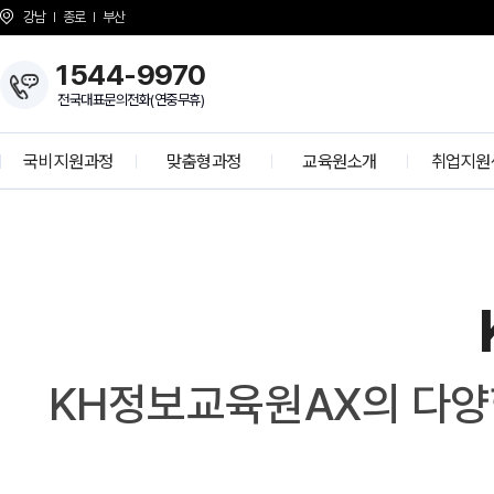
강남
종로
부산
1544-9970
전국대표문의전화(연중무휴)
국비지원과정
맞춤형과정
교육원소개
취업지원
개발자 양성과정
KH Overview
취업 프로
정보보안 전문가
About KH
학사공
K-디지털 기초역량훈련
걸어온길
기업모의
K-디지털 트레이닝
강사소개
선배와의 
I
상담선생님 소개
취업현
개강일정
KH정보교육원AX의 다양
사업 제휴 문의
협력기
언론보도
인재 채용
시설안내