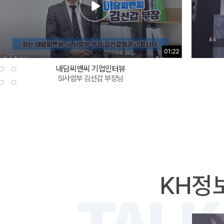
01:22
내담씨앤씨 기업인터뷰
SI사업부 김선갑 부장님
KH정