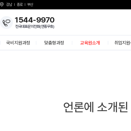
강남
종로
부산
1544-9970
전국대표문의전화(연중무휴)
국비지원과정
맞춤형과정
교육원소개
취업지원
개발자 양성과정
KH Overview
취업 프로
정보보안 전문가
About KH
학사공
K-디지털 기초역량훈련
걸어온길
기업모의
K-디지털 트레이닝
강사소개
선배와의 
I
상담선생님 소개
취업현
개강일정
언론에 소개된
사업 제휴 문의
협력기
언론보도
인재 채용
시설안내