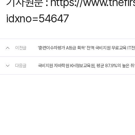
기사원문 :
https://www.thefi
idxno=54647
이전글
'훈련이수자평가 A등급 획득' 전액 국비지원 무료교육 IT
다음글
국비지원 자바학원 KH정보교육원, 평균 87.9%의 높은 취