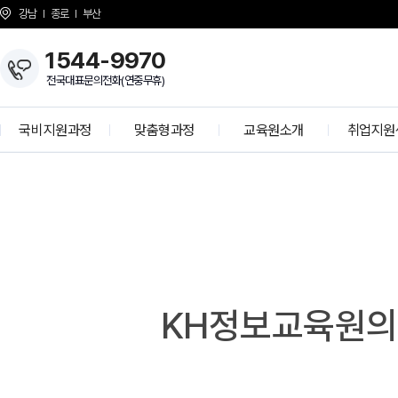
강남
종로
부산
1544-9970
전국대표문의전화(연중무휴)
국비지원과정
맞춤형과정
교육원소개
취업지원
개발자 양성과정
KH Overview
취업 프로
정보보안 전문가
About KH
학사공
K-디지털 기초역량훈련
걸어온길
기업모의
K-디지털 트레이닝
강사소개
선배와의 
I
N
G
상담선생님 소개
취업현
개강일정
KH정보교육원의
사업 제휴 문의
협력기
언론보도
인재 채용
시설안내